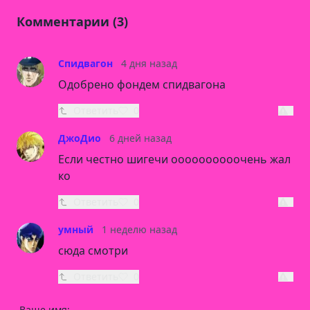
Комментарии (3)
Спидвагон
4 дня назад
Одобрено фондем спидвагона
Ответить
0
ДжоДио
6 дней назад
Если честно шигечи оооооооооочень жал
ко
Ответить
0
умный
1 неделю назад
сюда смотри
Ответить
0
Ваше имя: