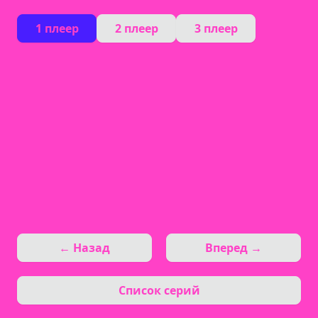
1 плеер
2 плеер
3 плеер
← Назад
Вперед →
Список серий