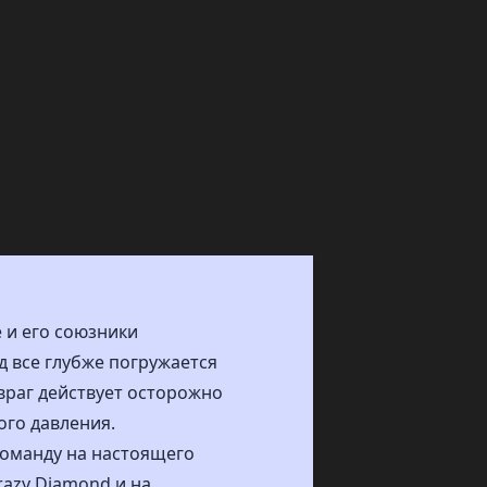
 и его союзники
д все глубже погружается
враг действует осторожно
ого давления.
команду на настоящего
razy Diamond и на