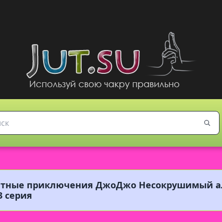
ятные приключения ДжоДжо Несокрушимый ал
3 серия