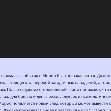
го алмаза» события в Морио быстро накаляются: Джоске
ка, стоящего за чередой загадочных нападений, а горо
зы. После недавних столкновений герои понимают, что 
лько для боя, но и для слежки, ловушек и психологическ
орио появляется новый след, который может вывести 
 Джоске приходится снова полагаться на силу своего C