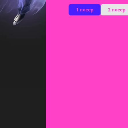
1 плеер
2 плеер