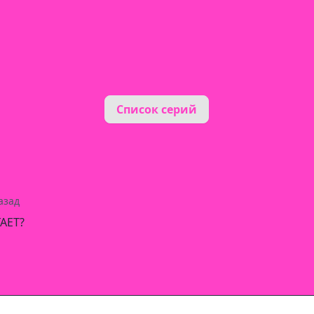
Список серий
азад
АЕТ?