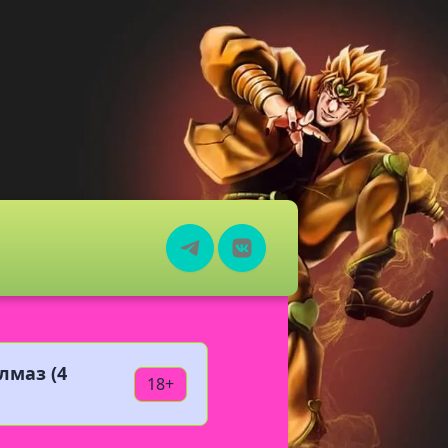
маз (4
18+