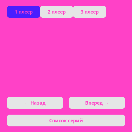
1 плеер
2 плеер
3 плеер
← Назад
Вперед →
Список серий