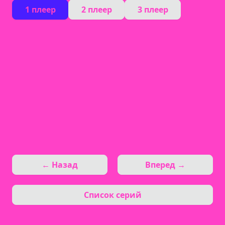
1 плеер
2 плеер
3 плеер
← Назад
Вперед →
Список серий