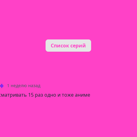
Список серий
еф
1 неделю назад
сматривать 15 раз одно и тоже аниме