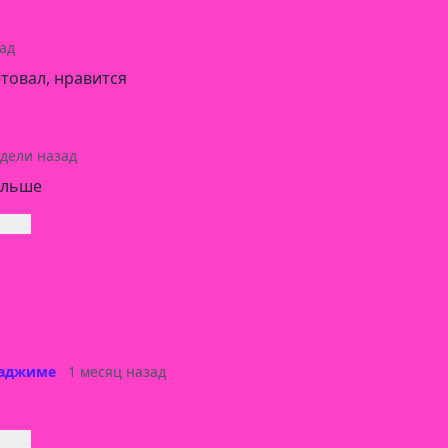
ад
етовал, нравится
едели назад
ольше
ь
2
хаджиме
1 месяц назад
ь
2