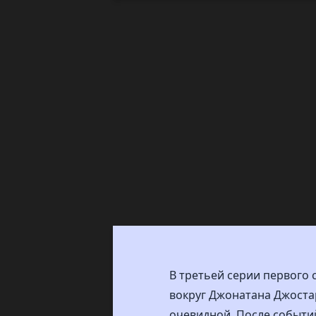
В третьей серии первого
вокруг Джонатана Джостар
очевидной. После событи