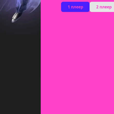
1 плеер
2 плеер