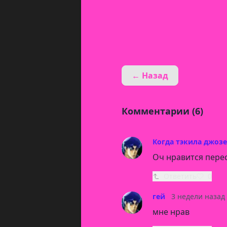
← Назад
Комментарии (6)
Когда тэкила джоз
Оч нравится пере
Ответить
0
гей
3 недели назад
мне нрав