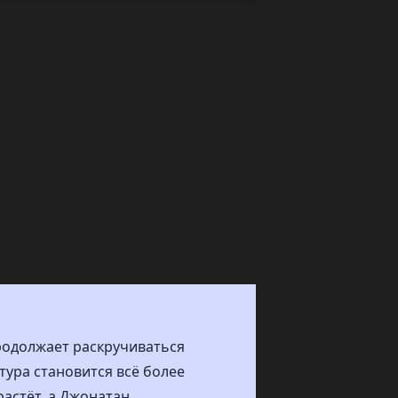
родолжает раскручиваться
тура становится всё более
астёт, а Джонатан