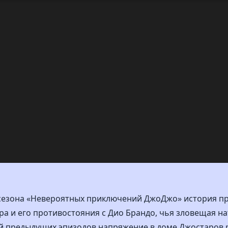
 сезона «Невероятных приключений ДжоДжо» история п
а и его противостояния с Дио Брандо, чья зловещая на
й предыдущих эпизодов напряжение в доме Джостаров р