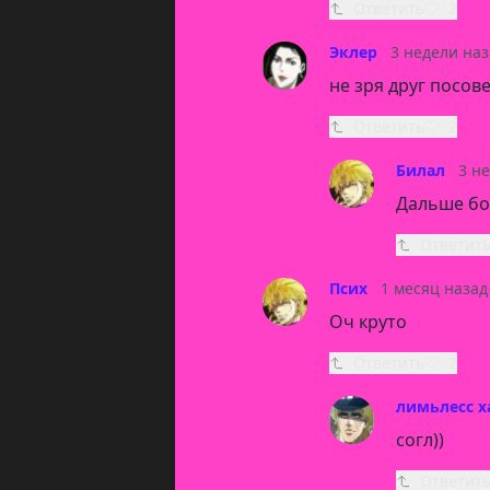
Ответить
2
Эклер
3 недели наз
не зря друг посов
Ответить
2
Билал
3 н
Дальше б
Ответит
Псих
1 месяц назад
Оч круто
Ответить
2
лимьлесс 
согл))
Ответит